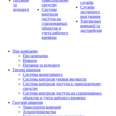
Питання
транспортному
служби
та
средству
Служби
відповіді
Система
экстреного
контроля
реагування
доступа на
Торгівельні
стационарных
компанії та
объектов и
дистрибуція
учета рабочего
времени
Про компанію
Про компанію
Новини
Питання та відповіді
Типові рішення
Система мониторинга
Система контроля уровня жидкости
Система контроля доступа к транспортному
средству
Система контроля доступа на стационарных
объектов и учета рабочего времени
Галузеві рішення
Транспортні компанії
Агропідприємства