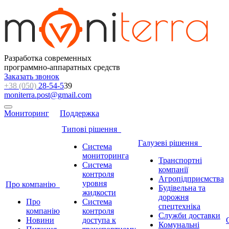
Разработка современных
программно-аппаратных средств
Заказать звонок
+38 (050)
28-54-5
39
moniterra.post@gmail.com
Мониторинг
Поддержка
Типові рішення
Галузеві рішення
Система
мониторинга
Транспортні
Система
компанії
контроля
Агропідприємства
уровня
Про компанію
Будівельна та
жидкости
дорожня
Про
Система
спецтехніка
компанію
контроля
Служби доставки
Новини
доступа к
Комунальні